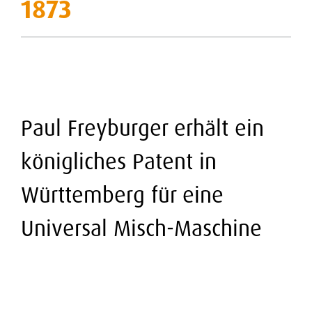
1873
Kuchen-Anlage
THERMADOR
Stellenangebote
Laugengebäck-Anlage
Kontakt
MEGADOR
Hartkeks-Anlage
STICKPRESSE SP
Kontakt & Anfahrt
Auslandsvertretungen
Paul Freyburger erhält ein
königliches Patent in
Württemberg für eine
Universal Misch-Maschine