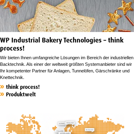
Kuchen-Anlage
THERMADOR
Stellenangebote
Laugengebäck-Anlage
Kontakt
MEGADOR
Hartkeks-Anlage
STICKPRESSE SP
Kontakt & Anfahrt
WP Industrial Bakery Technologies – think
Auslandsvertretungen
process!
Wir bieten Ihnen umfangreiche Lösungen im Bereich der industriellen
Backtechnik. Als einer der weltweit größten Systemanbieter sind wir
Ihr kompetenter Partner für Anlagen, Tunnelöfen, Gärschränke und
Knettechnik.
think process!
Produktwelt