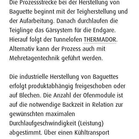
Kuchen-Anlage
Die Prozessstrecke bei der Herstellung von
THERMADOR
Stellenangebote
Baguette beginnt mit der Teigherstellung und
Laugengebäck-Anlage
Kontakt
MEGADOR
der Aufarbeitung. Danach durchlaufen die
Teiglinge das Gärsystem für die Endgare.
Hartkeks-Anlage
STICKPRESSE SP
Kontakt & Anfahrt
Hierauf folgt der Tunnelofen
THERMADOR
.
Alternativ kann der Prozess auch mit
Auslandsvertretungen
Mehretagentechnik geführt werden.
Die industrielle Herstellung von Baguettes
erfolgt produktabhängig freigeschoben oder
auf Blechen. Die Anzahl der Ofenmodule ist
auf die notwendige Backzeit in Relation zur
gewünschten maximalen
Durchlaufgeschwindigkeit (Leistung)
abgestimmt. Über einen Kühltransport