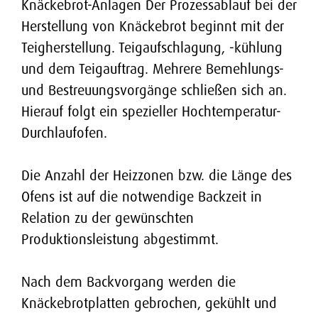
Kuchen-Anlage
Knäckebrot-Anlagen Der Prozessablauf bei der
THERMADOR
Stellenangebote
Herstellung von Knäckebrot beginnt mit der
Laugengebäck-Anlage
Kontakt
MEGADOR
Teigherstellung. Teigaufschlagung, -kühlung
und dem Teigauftrag. Mehrere Bemehlungs-
Hartkeks-Anlage
STICKPRESSE SP
Kontakt & Anfahrt
und Bestreuungsvorgänge schließen sich an.
Hierauf folgt ein spezieller Hochtemperatur-
Auslandsvertretungen
Durchlaufofen.
Die Anzahl der Heizzonen bzw. die Länge des
Ofens ist auf die notwendige Backzeit in
Relation zu der gewünschten
Produktionsleistung abgestimmt.
Nach dem Backvorgang werden die
Knäckebrotplatten gebrochen, gekühlt und