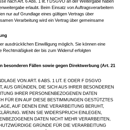
sse nach Art. 6 Abs. 1 lit. f DSGVO an der Weitergabe haben
nweitergabe erlaubt. Beim Einsatz von Auftragsverarbeitern
 nur auf Grundlage eines gültigen Vertrags über
insamen Verarbeitung wird ein Vertrag über gemeinsame
tung
er ausdrücklichen Einwilligung möglich. Sie können eine
 Die Rechtmäßigkeit der bis zum Widerruf erfolgten
n besonderen Fällen sowie gegen Direktwerbung (Art. 21
AGE VON ART. 6 ABS. 1 LIT. E ODER F DSGVO
T, AUS GRÜNDEN, DIE SICH AUS IHRER BESONDEREN
EITUNG IHRER PERSONENBEZOGENEN DATEN
CH FÜR EIN AUF DIESE BESTIMMUNGEN GESTÜTZTES
LAGE, AUF DENEN EINE VERARBEITUNG BERUHT,
LÄRUNG. WENN SIE WIDERSPRUCH EINLEGEN,
ENBEZOGENEN DATEN NICHT MEHR VERARBEITEN,
CHUTZWÜRDIGE GRÜNDE FÜR DIE VERARBEITUNG