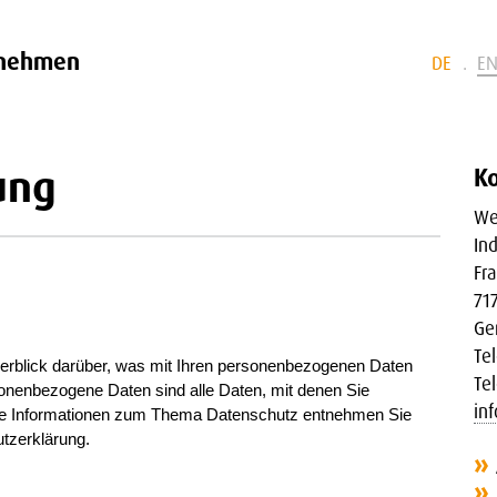
rnehmen
DE
E
ung
K
We
In
Fra
71
Ge
Te
erblick darüber, was mit Ihren personenbezogenen Daten
Te
onenbezogene Daten sind alle Daten, mit denen Sie
in
liche Informationen zum Thema Datenschutz entnehmen Sie
tzerklärung.