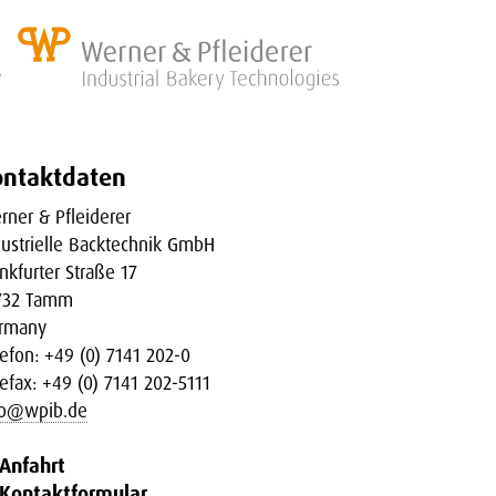
N
ontaktdaten
rner & Pfleiderer
dustrielle Backtechnik GmbH
nkfurter Straße 17
732 Tamm
rmany
lefon: +49 (0) 7141 202-0
lefax: +49 (0) 7141 202-5111
fo@wpib.de
Anfahrt
Kontaktformular