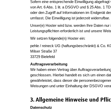
Sofern eine entsprechende Einwilligung abgefragt 
von Art. 6 Abs. 1 lit. a DSGVO und § 25 Abs. 1 T
oder den Zugriff auf Informationen im Endgerät d
umfasst. Die Einwilligung ist jederzeit widerrufbar.
Unser(e) Hoster wird bzw. werden Ihre Daten nur in
Leistungspflichten erforderlich ist und unsere We
Wir setzen folgende(n) Hoster ein:
pehle / reineck UG (haftungsbeschränkt) & Co. K
Milser Straße 37
33729 Bielefeld
Auftragsverarbeitung
Wir haben einen Vertrag über Auftragsverarbeitu
geschlossen. Hierbei handelt es sich um einen da
gewährleistet, dass dieser die personenbezogen
Weisungen und unter Einhaltung der DSGVO verar
3. Allgemeine Hinweise und Pfli
Datenschutz